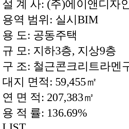
설 계 사: (주)에이앤디
용역 범위: 실시BIM
용 도: 공동주택
규 모: 지하3층, 지상9층
구 조: 철근콘크리트라멘
대지 면적: 59,455㎡
연 면 적: 207,383㎡
용 적 률: 136.69%
LIST